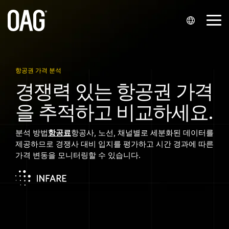
본
문
메
으
뉴
로
전
바
언어
데이터 세트
데이터 전송
지원
파트너십
회사
분석
문의하기
산업 분야
환
로
가
영어 (
일정
API
내 계정
통합업체 및 리셀러
회사 소개
스케줄 분석
항공사
영업팀에 문의하세요.
항공권 가격 분석
기.
경쟁력 있는 항공권 가격
English
상태
알림
지식 허브
항공사 파트너십
위치
항공권 가격 분석
고객 지원 문의
공항
을 추적하고 비교하세요.
)
항공료
Snowflake
고객 지원 문의
스타트업
행사
승객 예약 분석
언론 문의
공항 서비스 제공업체
포르투갈어 (
분석 방법
항공료
항공사, 노선, 채널별로 세분화된 데이터를
역사
인페어 고객 포털
채용 정보
금융
제공하므로 경쟁사 대비 입지를 평가하고 시간 경과에 따른
Português
가격 변동을 모니터링할 수 있습니다.
)
좌석
여행 기술
중국어 (
최소 환승 시간
中文
마스터 데이터
)